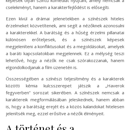
képesek olyan szintű komédiát nyújtani, amely nemcsak a
cselekményt, hanem a karakterfejlődést is elősegíti.
Ezen kívül a drámai jelenetekben a színészek hiteles
érzelmeket közvetítenek, ami segít a nézőknek azonosulni
a karakterekkel. A barátság és a hűség érzelmi pillanatai
különösen erőteljesek, és a színészek képesek
megjeleníteni a konfliktusokat és a megoldásokat, amelyek
a baráti kapcsolatokban megjelennek. Ez a mélység teszi
lehetővé, hogy a nézők ne csak szórakozzanak, hanem
elgondolkodjanak a film üzenetén is.
Összességében a színészi teljesítmény és a karakterek
közötti kémia kulcsszerepet játszik a „Haverok
fegyverben” sorozat sikerében. A színészek nemcsak a
karaktereik megformálásában jeleskednek, hanem abban
is, hogy a barátság erejét és a közös kalandokat hitelesen
jelenítsék meg, ezzel erősítve a nézők élményeit.
A történet és a