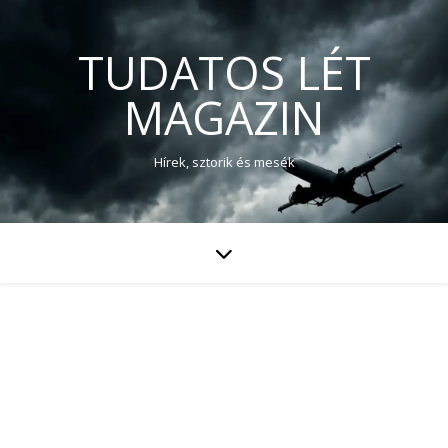
TUDATOS LÉT
MAGAZIN
Hírek, sztorik és mesék