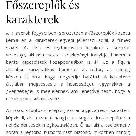
Főszereplők és
karakterek
A „Haverok fegyverben” sorozatban a főszereplők közötti
kémia és a karakterek egyedi jellemzői adják a filmek
szívét. Az első és legfontosabb karakter a sorozat
vezetője, aki nemcsak a cselekményt irányítja, hanem a
baráti kapcsolatok középpontjában is áll. Ez a figura
általában karizmatikus, humoros és bátor, aki mindig
készen áll arra, hogy megvédje barátait. A karaktere
általában megtestesíti a hősiességet, ugyanakkor a
gyengeségei is megjelennek, ami lehetővé teszi, hogy a
nézők azonosuljanak vele.
A második fontos szereplő gyakran a „józan ész” karaktert
képviseli, aki a csapat hangja, és segít a főszereplőnek a
nehéz döntések meghozatalában. Ő az, aki a cselekmény
során a legtöbb humorforrást biztosít, miközben mindig