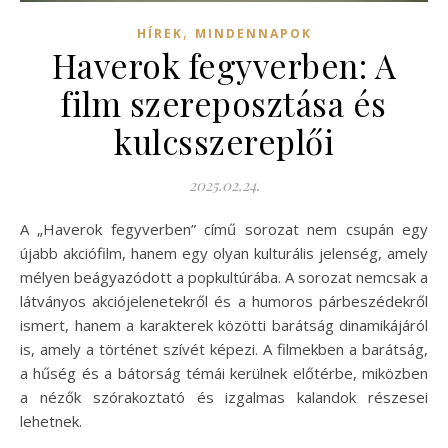
,
HÍREK
MINDENNAPOK
Haverok fegyverben: A
film szereposztása és
kulcsszereplői
2025.02.24.
A „Haverok fegyverben” című sorozat nem csupán egy
újabb akciófilm, hanem egy olyan kulturális jelenség, amely
mélyen beágyazódott a popkultúrába. A sorozat nemcsak a
látványos akciójelenetekről és a humoros párbeszédekről
ismert, hanem a karakterek közötti barátság dinamikájáról
is, amely a történet szívét képezi. A filmekben a barátság,
a hűség és a bátorság témái kerülnek előtérbe, miközben
a nézők szórakoztató és izgalmas kalandok részesei
lehetnek.