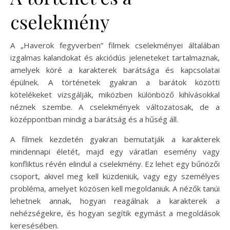
cselekmény
A „Haverok fegyverben” filmek cselekményei általában
izgalmas kalandokat és akciódús jeleneteket tartalmaznak,
amelyek köré a karakterek barátsága és kapcsolatai
épülnek. A történetek gyakran a barátok közötti
kötelékeket vizsgálják, miközben különböző kihívásokkal
néznek szembe. A cselekmények változatosak, de a
középpontban mindig a barátság és a hűség áll.
A filmek kezdetén gyakran bemutatják a karakterek
mindennapi életét, majd egy váratlan esemény vagy
konfliktus révén elindul a cselekmény. Ez lehet egy bűnözői
csoport, akivel meg kell küzdeniük, vagy egy személyes
probléma, amelyet közösen kell megoldaniuk. A nézők tanúi
lehetnek annak, hogyan reagálnak a karakterek a
nehézségekre, és hogyan segítik egymást a megoldások
keresésében.