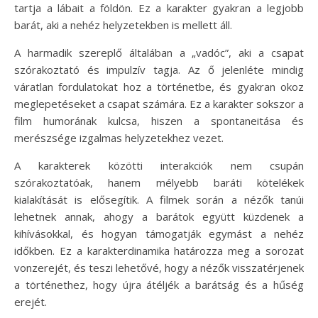
tartja a lábait a földön. Ez a karakter gyakran a legjobb
barát, aki a nehéz helyzetekben is mellett áll.
A harmadik szereplő általában a „vadóc”, aki a csapat
szórakoztató és impulzív tagja. Az ő jelenléte mindig
váratlan fordulatokat hoz a történetbe, és gyakran okoz
meglepetéseket a csapat számára. Ez a karakter sokszor a
film humorának kulcsa, hiszen a spontaneitása és
merészsége izgalmas helyzetekhez vezet.
A karakterek közötti interakciók nem csupán
szórakoztatóak, hanem mélyebb baráti kötelékek
kialakítását is elősegítik. A filmek során a nézők tanúi
lehetnek annak, ahogy a barátok együtt küzdenek a
kihívásokkal, és hogyan támogatják egymást a nehéz
időkben. Ez a karakterdinamika határozza meg a sorozat
vonzerejét, és teszi lehetővé, hogy a nézők visszatérjenek
a történethez, hogy újra átéljék a barátság és a hűség
erejét.