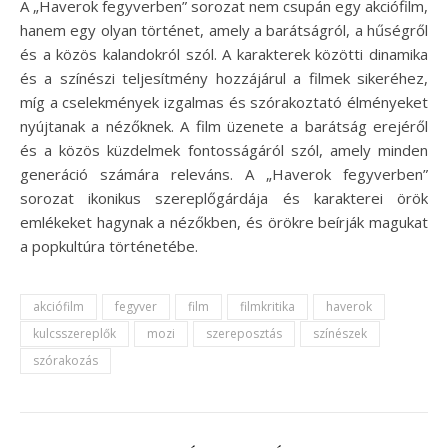
A „Haverok fegyverben” sorozat nem csupán egy akciófilm,
hanem egy olyan történet, amely a barátságról, a hűségről
és a közös kalandokról szól. A karakterek közötti dinamika
és a színészi teljesítmény hozzájárul a filmek sikeréhez,
míg a cselekmények izgalmas és szórakoztató élményeket
nyújtanak a nézőknek. A film üzenete a barátság erejéről
és a közös küzdelmek fontosságáról szól, amely minden
generáció számára releváns. A „Haverok fegyverben”
sorozat ikonikus szereplőgárdája és karakterei örök
emlékeket hagynak a nézőkben, és örökre beírják magukat
a popkultúra történetébe.
akciófilm
fegyver
film
filmkritika
haverok
kulcsszereplők
mozi
szereposztás
színészek
szórakozás