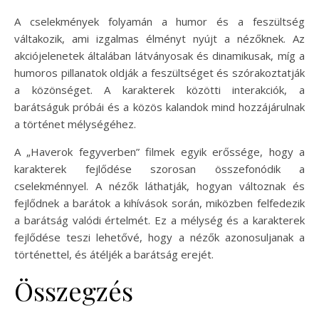
A cselekmények folyamán a humor és a feszültség
váltakozik, ami izgalmas élményt nyújt a nézőknek. Az
akciójelenetek általában látványosak és dinamikusak, míg a
humoros pillanatok oldják a feszültséget és szórakoztatják
a közönséget. A karakterek közötti interakciók, a
barátságuk próbái és a közös kalandok mind hozzájárulnak
a történet mélységéhez.
A „Haverok fegyverben” filmek egyik erőssége, hogy a
karakterek fejlődése szorosan összefonódik a
cselekménnyel. A nézők láthatják, hogyan változnak és
fejlődnek a barátok a kihívások során, miközben felfedezik
a barátság valódi értelmét. Ez a mélység és a karakterek
fejlődése teszi lehetővé, hogy a nézők azonosuljanak a
történettel, és átéljék a barátság erejét.
Összegzés