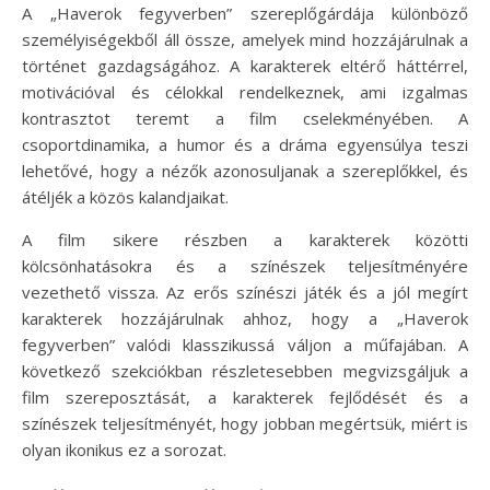
A „Haverok fegyverben” szereplőgárdája különböző
személyiségekből áll össze, amelyek mind hozzájárulnak a
történet gazdagságához. A karakterek eltérő háttérrel,
motivációval és célokkal rendelkeznek, ami izgalmas
kontrasztot teremt a film cselekményében. A
csoportdinamika, a humor és a dráma egyensúlya teszi
lehetővé, hogy a nézők azonosuljanak a szereplőkkel, és
átéljék a közös kalandjaikat.
A film sikere részben a karakterek közötti
kölcsönhatásokra és a színészek teljesítményére
vezethető vissza. Az erős színészi játék és a jól megírt
karakterek hozzájárulnak ahhoz, hogy a „Haverok
fegyverben” valódi klasszikussá váljon a műfajában. A
következő szekciókban részletesebben megvizsgáljuk a
film szereposztását, a karakterek fejlődését és a
színészek teljesítményét, hogy jobban megértsük, miért is
olyan ikonikus ez a sorozat.