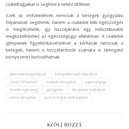
családtagjaikat is segíteni a nehéz időkben.
Ezek az intézkedések nemcsak a betegek gyógyulási
folyamatait segíthetik, hanem a családok lelki egészségét
is megőrizhetik, így hozzájárulva egy holisztikusabb
megközelítéshez az egészségügyi ellátásban. A családok
igényeinek figyelembevételével a kórházak nemcsak a
betegek, hanem a hozzátartozók számára is támogató
környezetet biztosíthatnak.
alternatív megoldások
betegekkel való interakció
covid-19 hatások
családi támogatás
egészségügy
érzelmi egészség
gyógyulás
látogatási szabályok
online látogatás
pszichológiai szükségletek
SZÓLJ HOZZÁ