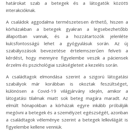
határokat szab a betegek és a látogatók közötti
interakcióknak.
A családok aggodalma természetesen érthető, hiszen a
kórházakban a betegek gyakran a legsebezhetőbb
állapotban vannak, és a hozzátartozók jelenléte
kulcsfontosságú lehet a gyógyulásuk során. Az új
szabályozások bevezetése értelemszerűen felveti a
kérdést, hogy mennyire figyelembe veszik a páciensek
érzelmi és pszichológiai szükségleteit a kezelés során.
A családtagok elmondása szerint a szigorú látogatási
szabályok már korábban is okoztak feszültséget,
különösen a Covid-19 világjárvány idején, amikor a
látogatási tilalmak miatt sok beteg magára maradt. Az
elmúlt hónapokban a kórházak egyre inkább próbálják
megóvni a betegek és a személyzet egészségét, azonban
a családtagok véleménye szerint a betegek lelkivilágát is
figyelembe kellene venniük.