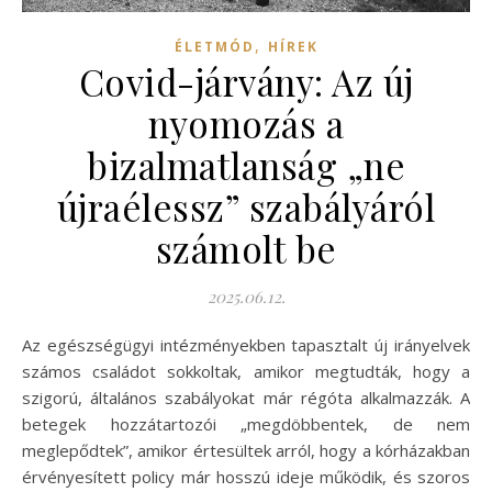
,
ÉLETMÓD
HÍREK
Covid-járvány: Az új
nyomozás a
bizalmatlanság „ne
újraélessz” szabályáról
számolt be
2025.06.12.
Az egészségügyi intézményekben tapasztalt új irányelvek
számos családot sokkoltak, amikor megtudták, hogy a
szigorú, általános szabályokat már régóta alkalmazzák. A
betegek hozzátartozói „megdöbbentek, de nem
meglepődtek”, amikor értesültek arról, hogy a kórházakban
érvényesített policy már hosszú ideje működik, és szoros