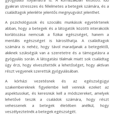
gyógyulási folyamatra is. A kórházakban eltöltött idő
gyakran stresszes és félelmetes a betegek számára, és a
családtagok jelenléte jelentős megnyugvást jelenthet.
A pszichológusok és szociális munkások egyetértenek
abban, hogy a betegek és a látogatók közötti interakciók
korlátozása nemcsak a fizikai egészséget, hanem a
mentális egészséget is károsíthatja. A családtagok
számára is nehéz, hogy távol maradjanak a betegektől,
akiknek szükségük van a szeretetre és a támogatásra a
gyógyulás során. A látogatási tilalmak miatt sok családtag
úgy érzi, hogy elveszítették a lehetőséget, hogy aktívan
részt vegyenek szerettük gyógyulásában.
A kórházi vezetésnek és az egészségügyi
szakembereknek figyelembe kell venniük ezeket az
aspektusokat, és keresniük kell a módszereket, amelyek
lehetővé teszik a családok számára, hogy részt
vehessenek a betegek életében anélkül, hogy
veszélyeztetnék a betegek egészségét.