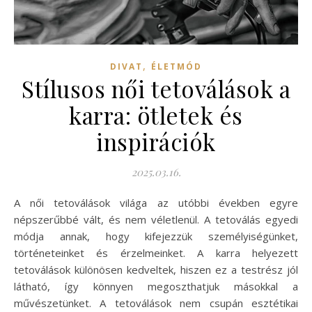
,
DIVAT
ÉLETMÓD
Stílusos női tetoválások a
karra: ötletek és
inspirációk
2025.03.16.
A női tetoválások világa az utóbbi években egyre
népszerűbbé vált, és nem véletlenül. A tetoválás egyedi
módja annak, hogy kifejezzük személyiségünket,
történeteinket és érzelmeinket. A karra helyezett
tetoválások különösen kedveltek, hiszen ez a testrész jól
látható, így könnyen megoszthatjuk másokkal a
művészetünket. A tetoválások nem csupán esztétikai