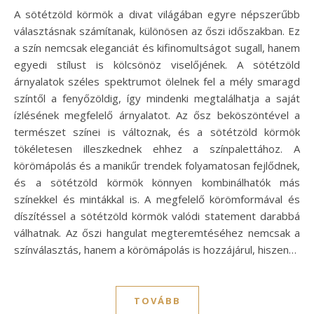
A sötétzöld körmök a divat világában egyre népszerűbb
választásnak számítanak, különösen az őszi időszakban. Ez
a szín nemcsak eleganciát és kifinomultságot sugall, hanem
egyedi stílust is kölcsönöz viselőjének. A sötétzöld
árnyalatok széles spektrumot ölelnek fel a mély smaragd
színtől a fenyőzöldig, így mindenki megtalálhatja a saját
ízlésének megfelelő árnyalatot. Az ősz beköszöntével a
természet színei is változnak, és a sötétzöld körmök
tökéletesen illeszkednek ehhez a színpalettához. A
körömápolás és a manikűr trendek folyamatosan fejlődnek,
és a sötétzöld körmök könnyen kombinálhatók más
színekkel és mintákkal is. A megfelelő körömformával és
díszítéssel a sötétzöld körmök valódi statement darabbá
válhatnak. Az őszi hangulat megteremtéséhez nemcsak a
színválasztás, hanem a körömápolás is hozzájárul, hiszen…
TOVÁBB