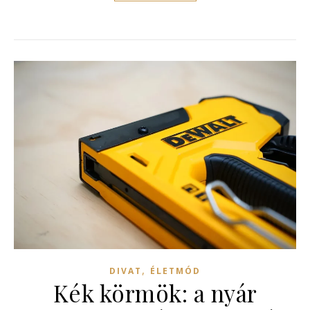
,
DIVAT
ÉLETMÓD
Kék körmök: a nyár