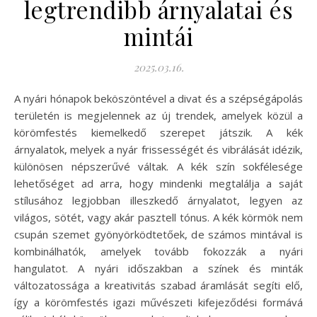
legtrendibb árnyalatai és
mintái
2025.03.16.
A nyári hónapok beköszöntével a divat és a szépségápolás
területén is megjelennek az új trendek, amelyek közül a
körömfestés kiemelkedő szerepet játszik. A kék
árnyalatok, melyek a nyár frissességét és vibrálását idézik,
különösen népszerűvé váltak. A kék szín sokfélesége
lehetőséget ad arra, hogy mindenki megtalálja a saját
stílusához legjobban illeszkedő árnyalatot, legyen az
világos, sötét, vagy akár pasztell tónus. A kék körmök nem
csupán szemet gyönyörködtetőek, de számos mintával is
kombinálhatók, amelyek tovább fokozzák a nyári
hangulatot. A nyári időszakban a színek és minták
változatossága a kreativitás szabad áramlását segíti elő,
így a körömfestés igazi művészeti kifejeződési formává