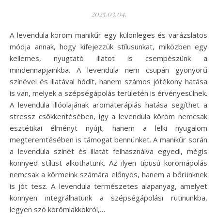
2025.03.04.
A levendula köröm manikűr egy különleges és varázslatos
módja annak, hogy kifejezzük stílusunkat, miközben egy
kellemes, nyugtató illatot is csempészünk a
mindennapjainkba. A levendula nem csupán gyönyörű
színével és illatával hódít, hanem számos jótékony hatása
is van, melyek a szépségápolás területén is érvényesülnek.
A levendula illóolajának aromaterápiás hatása segíthet a
stressz csökkentésében, így a levendula köröm nemcsak
esztétikai élményt nyújt, hanem a lelki nyugalom
megteremtésében is támogat bennünket. A manikűr során
a levendula színét és illatát felhasználva egyedi, mégis
könnyed stílust alkothatunk. Az ilyen típusú körömápolás
nemcsak a körmeink számára előnyös, hanem a bőrünknek
is jót tesz. A levendula természetes alapanyag, amelyet
könnyen integrálhatunk a szépségápolási rutinunkba,
legyen szó körömlakkokról,…