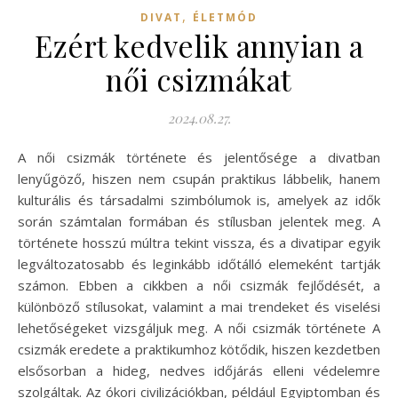
,
DIVAT
ÉLETMÓD
Ezért kedvelik annyian a
női csizmákat
2024.08.27.
A női csizmák története és jelentősége a divatban
lenyűgöző, hiszen nem csupán praktikus lábbelik, hanem
kulturális és társadalmi szimbólumok is, amelyek az idők
során számtalan formában és stílusban jelentek meg. A
története hosszú múltra tekint vissza, és a divatipar egyik
legváltozatosabb és leginkább időtálló elemeként tartják
számon. Ebben a cikkben a női csizmák fejlődését, a
különböző stílusokat, valamint a mai trendeket és viselési
lehetőségeket vizsgáljuk meg. A női csizmák története A
csizmák eredete a praktikumhoz kötődik, hiszen kezdetben
elsősorban a hideg, nedves időjárás elleni védelemre
szolgáltak. Az ókori civilizációkban, például Egyiptomban és