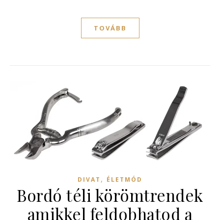
TOVÁBB
,
DIVAT
ÉLETMÓD
Bordó téli körömtrendek
amikkel feldobhatod a