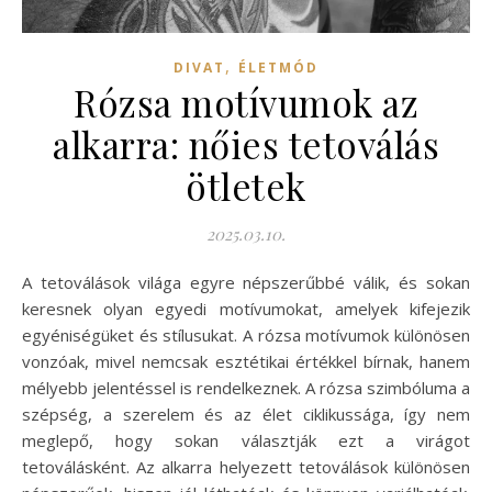
,
DIVAT
ÉLETMÓD
Rózsa motívumok az
alkarra: nőies tetoválás
ötletek
2025.03.10.
A tetoválások világa egyre népszerűbbé válik, és sokan
keresnek olyan egyedi motívumokat, amelyek kifejezik
egyéniségüket és stílusukat. A rózsa motívumok különösen
vonzóak, mivel nemcsak esztétikai értékkel bírnak, hanem
mélyebb jelentéssel is rendelkeznek. A rózsa szimbóluma a
szépség, a szerelem és az élet ciklikussága, így nem
meglepő, hogy sokan választják ezt a virágot
tetoválásként. Az alkarra helyezett tetoválások különösen