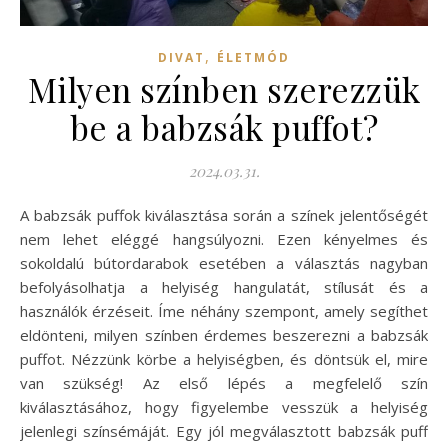
,
DIVAT
ÉLETMÓD
Milyen színben szerezzük
be a babzsák puffot?
2024.03.31.
A babzsák puffok kiválasztása során a színek jelentőségét
nem lehet eléggé hangsúlyozni. Ezen kényelmes és
sokoldalú bútordarabok esetében a választás nagyban
befolyásolhatja a helyiség hangulatát, stílusát és a
használók érzéseit. Íme néhány szempont, amely segíthet
eldönteni, milyen színben érdemes beszerezni a babzsák
puffot. Nézzünk körbe a helyiségben, és döntsük el, mire
van szükség! Az első lépés a megfelelő szín
kiválasztásához, hogy figyelembe vesszük a helyiség
jelenlegi színsémáját. Egy jól megválasztott babzsák puff