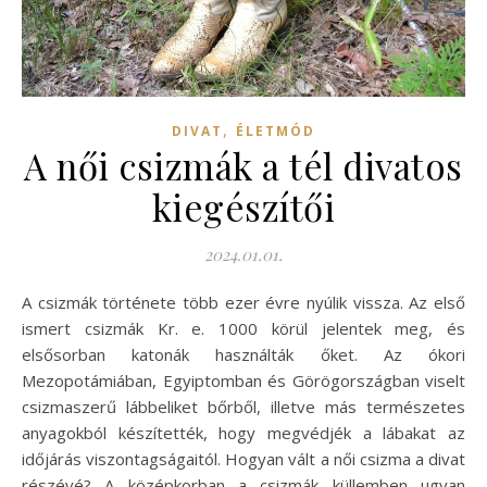
,
DIVAT
ÉLETMÓD
A női csizmák a tél divatos
kiegészítői
2024.01.01.
A csizmák története több ezer évre nyúlik vissza. Az első
ismert csizmák Kr. e. 1000 körül jelentek meg, és
elsősorban katonák használták őket. Az ókori
Mezopotámiában, Egyiptomban és Görögországban viselt
csizmaszerű lábbeliket bőrből, illetve más természetes
anyagokból készítették, hogy megvédjék a lábakat az
időjárás viszontagságaitól. Hogyan vált a női csizma a divat
részévé? A középkorban a csizmák küllemben ugyan