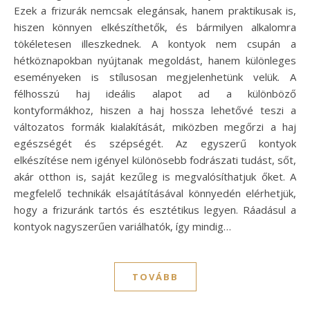
Ezek a frizurák nemcsak elegánsak, hanem praktikusak is,
hiszen könnyen elkészíthetők, és bármilyen alkalomra
tökéletesen illeszkednek. A kontyok nem csupán a
hétköznapokban nyújtanak megoldást, hanem különleges
eseményeken is stílusosan megjelenhetünk velük. A
félhosszú haj ideális alapot ad a különböző
kontyformákhoz, hiszen a haj hossza lehetővé teszi a
változatos formák kialakítását, miközben megőrzi a haj
egészségét és szépségét. Az egyszerű kontyok
elkészítése nem igényel különösebb fodrászati tudást, sőt,
akár otthon is, saját kezűleg is megvalósíthatjuk őket. A
megfelelő technikák elsajátításával könnyedén elérhetjük,
hogy a frizuránk tartós és esztétikus legyen. Ráadásul a
kontyok nagyszerűen variálhatók, így mindig…
TOVÁBB