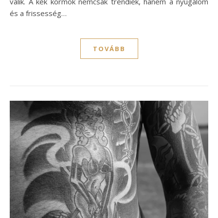
válik. A kék körmök nemcsak trendiek, hanem a nyugalom
és a frissesség…
TOVÁBB