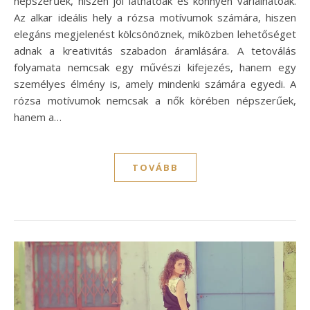
népszerűek, hiszen jól láthatóak és könnyen variálhatóak.
Az alkar ideális hely a rózsa motívumok számára, hiszen
elegáns megjelenést kölcsönöznek, miközben lehetőséget
adnak a kreativitás szabadon áramlására. A tetoválás
folyamata nemcsak egy művészi kifejezés, hanem egy
személyes élmény is, amely mindenki számára egyedi. A
rózsa motívumok nemcsak a nők körében népszerűek,
hanem a…
TOVÁBB