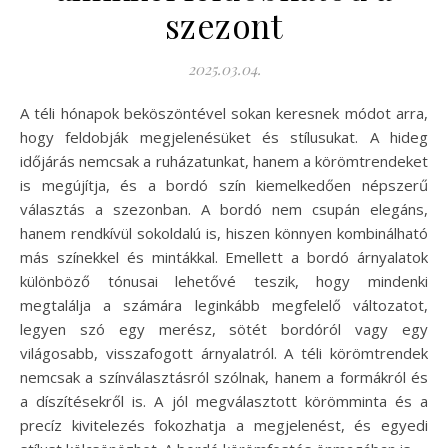
szezont
2025.03.04.
A téli hónapok beköszöntével sokan keresnek módot arra,
hogy feldobják megjelenésüket és stílusukat. A hideg
időjárás nemcsak a ruházatunkat, hanem a körömtrendeket
is megújítja, és a bordó szín kiemelkedően népszerű
választás a szezonban. A bordó nem csupán elegáns,
hanem rendkívül sokoldalú is, hiszen könnyen kombinálható
más színekkel és mintákkal. Emellett a bordó árnyalatok
különböző tónusai lehetővé teszik, hogy mindenki
megtalálja a számára leginkább megfelelő változatot,
legyen szó egy merész, sötét bordóról vagy egy
világosabb, visszafogott árnyalatról. A téli körömtrendek
nemcsak a színválasztásról szólnak, hanem a formákról és
a díszítésekről is. A jól megválasztott körömminta és a
precíz kivitelezés fokozhatja a megjelenést, és egyedi