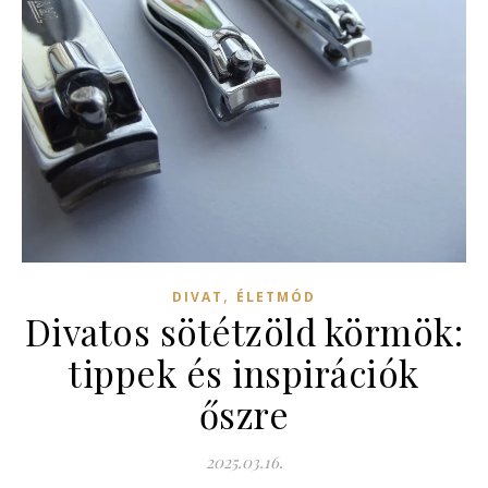
,
DIVAT
ÉLETMÓD
Divatos sötétzöld körmök:
tippek és inspirációk
őszre
2025.03.16.