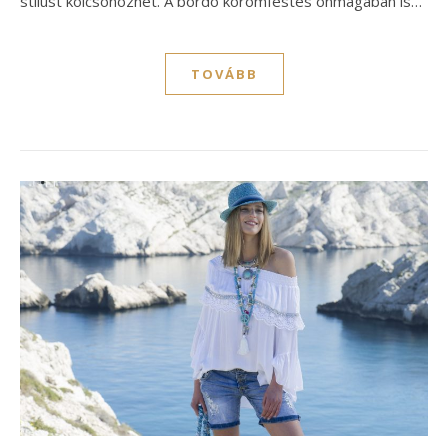
stílust kölcsönözhet. A bordó körömfestés önmagában is…
TOVÁBB