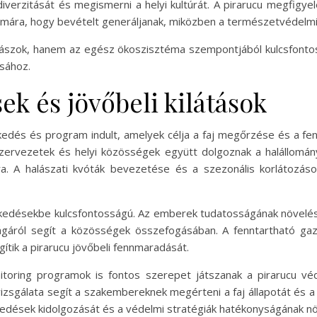
iverzitását és megismerni a helyi kultúrát. A pirarucu megfigyel
ámára, hogy bevételt generáljanak, miközben a természetvédelmi
ászok, hanem az egész ökoszisztéma szempontjából kulcsfontos
ásához.
k és jövőbeli kilátások
dés és program indult, amelyek célja a faj megőrzése és a fe
rvezetek és helyi közösségek együtt dolgoznak a halállomány
a. A halászati kvóták bevezetése és a szezonális korlátozáso
kedésekbe kulcsfontosságú. Az emberek tudatosságának növelése
áról segít a közösségek összefogásában. A fenntartható gaz
tik a pirarucu jövőbeli fennmaradását.
toring programok is fontos szerepet játszanak a pirarucu véd
zsgálata segít a szakembereknek megérteni a faj állapotát és a 
kedések kidolgozását és a védelmi stratégiák hatékonyságának nö