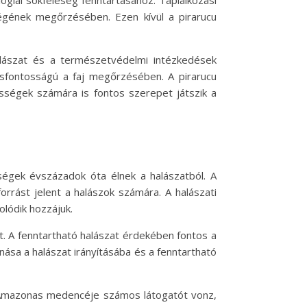
ológiai sokféleség fenntartásához. Táplálkozási
égének megőrzésében. Ezen kívül a pirarucu
lászat és a természetvédelmi intézkedések
sfontosságú a faj megőrzésében. A pirarucu
sségek számára is fontos szerepet játszik a
égek évszázadok óta élnek a halászatból. A
rrást jelent a halászok számára. A halászati
lódik hozzájuk.
. A fenntartható halászat érdekében fontos a
ása a halászat irányításába és a fenntartható
z Amazonas medencéje számos látogatót vonz,