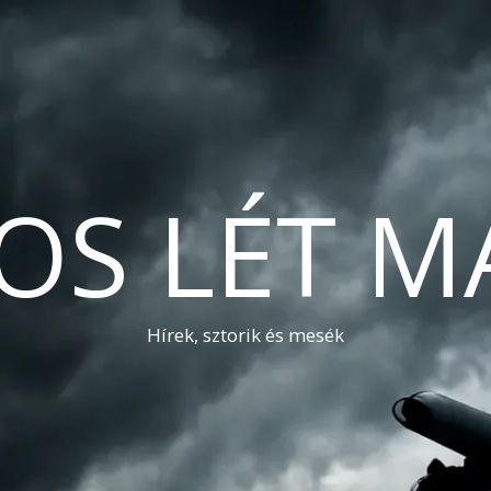
OS LÉT M
Hírek, sztorik és mesék