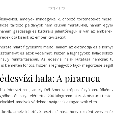
2025.05.29.
lőlényekkel, amelyek mindegyike különböző történeteket mesél 
özé tartozó példányok nem csupán méretükkel, hanem egyedi j
 hanem gazdasági és kulturális jelentőségük is van az embere
dek óta kísérik az emberi civilizációt.
mérete miatt figyelemre méltó, hanem az életmódja és a környez
zisztémákat és azok védelmét, hiszen a legnagyobb halak sokszo
yensúly fenntartásában. Az édesvízi halak kutatása nemcsa
s kiemelten fontos, hiszen a legnagyobb fajok megőrzése segíth
édesvízi hala: A pirarucu
obb édesvízi hala, amely Dél-Amerika trópusi folyóiban, főké
nőhet, és súlya elérheti a 200 kilogrammot is. A pirarucu teste 
kelyekkel, amelyek védelmet nyújtanak a ragadozók ellen.
elkezik, amely lehetővé teszi számára, hogy oxigént vegyen fel 