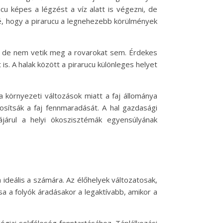
cu képes a légzést a víz alatt is végezni, de
vé, hogy a pirarucu a legnehezebb körülmények
ik, de nem vetik meg a rovarokat sem. Érdekes
s. A halak között a pirarucu különleges helyet
környezeti változások miatt a faj állománya
sítsák a faj fennmaradását. A hal gazdasági
járul a helyi ökoszisztémák egyensúlyának
 ideális a számára. Az élőhelyek változatosak,
sa a folyók áradásakor a legaktívabb, amikor a