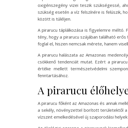
oxigénszegény vizei teszik szükségessé, ahol
szükség esetén a víz felszínére is felúszik,
között is túléljen.
A pirarucu táplálkozása is figyelemre méltó.
tény, hogy a pirarucu szájában található erős
foglal el, hiszen nemcsak mérete, hanem visel
A pirarucu halászata az Amazonas medencéjé
csökkenő tendenciát mutat. Ezért a piraruc
értéke mellett természetvédelmi szempont
fenntartásához.
A pirarucu élőhelye
A pirarucu főként az Amazonas és annak mellék
a sekély, növényzettel borított területektől 
vízszint emelkedésével új szaporodási helyek a