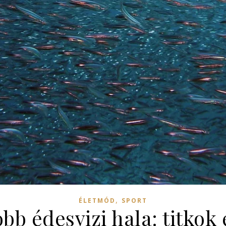
,
ÉLETMÓD
SPORT
obb édesvizi hala: titkok