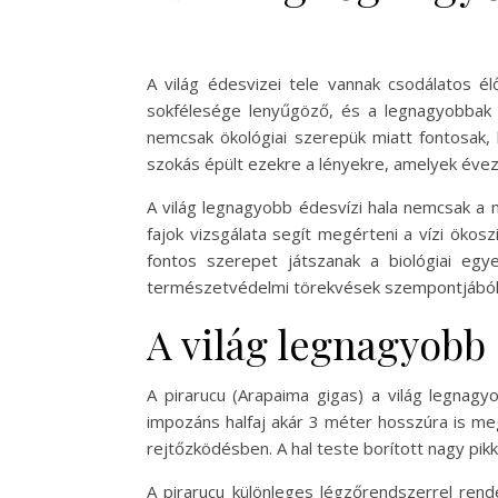
A világ édesvizei tele vannak csodálatos é
sokfélesége lenyűgöző, és a legnagyobbak k
nemcsak ökológiai szerepük miatt fontosak,
szokás épült ezekre a lényekre, amelyek évezre
A világ legnagyobb édesvízi hala nemcsak a 
fajok vizsgálata segít megérteni a vízi ökos
fontos szerepet játszanak a biológiai eg
természetvédelmi törekvések szempontjából i
A világ legnagyobb 
A pirarucu (Arapaima gigas) a világ legnagy
impozáns halfaj akár 3 méter hosszúra is meg
rejtőzködésben. A hal teste borított nagy pik
A pirarucu különleges légzőrendszerrel rend