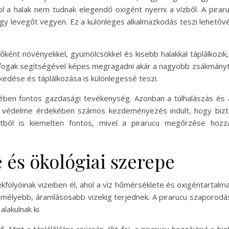
 a halak nem tudnak elegendő oxigént nyerni a vízből. A piraru
 hogy levegőt vegyen. Ez a különleges alkalmazkodás teszi lehető
 Főként növényekkel, gyümölcsökkel és kisebb halakkal táplálkoz
 fogak segítségével képes megragadni akár a nagyobb zsákmányt i
kedése és táplálkozása is különlegessé teszi.
ben fontos gazdasági tevékenység. Azonban a túlhalászás és a 
u védelme érdekében számos kezdeményezés indult, hogy bizto
ból is kiemelten fontos, mivel a pirarucu megőrzése hozzá
 és ökológiai szerepe
folyóinak vizeiben él, ahol a víz hőmérséklete és oxigéntartalma
a mélyebb, áramlásosabb vizekig terjednek. A pirarucu szaporodá
lakulnak ki.