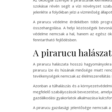
Az ökológiai szerepe a pirarucunak kiemelkedő.
szokásai révén segít a vízi növényzet sza
jelenléte a folyókban jelzi a vízminőség állap
A pirarucu védelme érdekében több progra
összehangolása. A helyi közösségek bevoná
védelme nemcsak a hal, hanem az egész ökos
fenntartható fejlődésben.
A pirarucu halászat
A pirarucu halászata hosszú hagyományokra
pirarucu íze és húsának minősége miatt rend
tevékenységek nemcsak az élelmiszerellátás s
Azonban a túlhalászás és a környezetvédelmi
megfelelő szabályozások bevezetése, amelyek 
gazdálkodási gyakorlatok alkalmazása kulcsf
A pirarucu gazdasági jelentősége nemcsak a