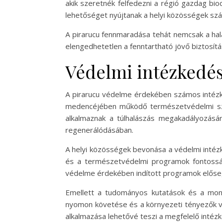
akik szeretnék felfedezni a régió gazdag biod
lehetőséget nyújtanak a helyi közösségek sz
A pirarucu fennmaradása tehát nemcsak a hal
elengedhetetlen a fenntartható jövő biztosít
Védelmi intézkedése
A pirarucu védelme érdekében számos intézke
medencéjében működő természetvédelmi sze
alkalmaznak a túlhalászás megakadályozásár
regenerálódásában.
A helyi közösségek bevonása a védelmi intéz
és a természetvédelmi programok fontosság
védelme érdekében indított programok elősegí
Emellett a tudományos kutatások és a moni
nyomon követése és a környezeti tényezők vi
alkalmazása lehetővé teszi a megfelelő intéz