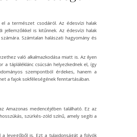
el a természet csodáiról. Az édesvízi halak
ellemzőikkel is kitűnnek. Az édesvízi halak
k számára. Számtalan halászati hagyomány és
ethez való alkalmazkodása miatt is. Az ilyen
r a tápláléklánc csúcsán helyezkednek el, így
k tudományos szempontból érdekes, hanem a
et a fajok sokféleségének fenntartásában.
nt az Amazonas medencéjében található. Ez az
hosszúkás, szürkés-zöld színű, amely segíti a
a levegőből is. Ezt a tulajdonságát a folyók