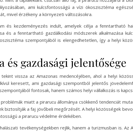
 Mint a tápláléklánc csúcsán álló faj, a pirarucu hozzájárul a bi
bályozásában, ami kulcsfontosságú a vízi ökoszisztéma egészs
otát, mivel érzékeny a környezeti változásokra.
m és kezdeményezés indult, amelyek célja a fenntartható ha
sa és a fenntartható gazdálkodási módszerek alkalmazása kulc
zisztéma szempontjából is elengedhetetlen, így a helyi közö
a és gazdasági jelentősége
 tekint vissza az Amazonas medencéjében, ahol a helyi közöss
kívül keresett, ami gazdasági szempontból jelentős jövedelemfo
zempontjából fontosak, hanem számos helyi vállalkozás is kapcso
 problémák miatt a pirarucu állománya csökkenő tendenciát mutat
biztosítják a faj jövőbeli megőrzését. A helyi közösségek bevon
ontosságú a pirarucu védelme érdekében.
 halászati tevékenységekben rejlik, hanem a turizmusban is. A