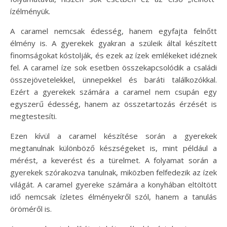
ízélményük.
A caramel nemcsak édesség, hanem egyfajta felnőtt
élmény is. A gyerekek gyakran a szüleik által készített
finomságokat kóstolják, és ezek az ízek emlékeket idéznek
fel. A caramel íze sok esetben összekapcsolódik a családi
összejövetelekkel, ünnepekkel és baráti találkozókkal.
Ezért a gyerekek számára a caramel nem csupán egy
egyszerű édesség, hanem az összetartozás érzését is
megtestesíti.
Ezen kívül a caramel készítése során a gyerekek
megtanulnak különböző készségeket is, mint például a
mérést, a keverést és a türelmet. A folyamat során a
gyerekek szórakozva tanulnak, miközben felfedezik az ízek
világát. A caramel gyereke számára a konyhában eltöltött
idő nemcsak ízletes élményekről szól, hanem a tanulás
öröméről is.