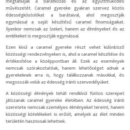
megtanulják a barátkozás és az együttműködés
művészetét. Caramel gyereke gyakran szervez közös
édességkóstolókat a barátaival, ahol megosztják
egymással a saját készítésű caramel finomságaikat.
Ilyenkor nemcsak az ízeket, hanem az élményeket és az
emlékeket is megosztják egymással.
Ezen kívül a caramel gyereke részt vehet különböző
közösségi rendezvényeken is, ahol a caramel készítése és
értékesítése a középpontban áll. Ezek az események
nemcsak szórakoztatóak, hanem lehetőséget adnak a
gyerekeknek arra is, hogy találkozzanak másokkal, és
megosszák velük az édesség iránti szenvedélyüket.
A közösségi élmények tehát rendkívül fontos szerepet
játszanak caramel gyereke életében. Az édesség iránti
szeretete nemcsak személyes élményeket teremt, hanem
közösségi kötelékeket is erősít, amelyek az élet minden
területén hasznosak lehetnek.