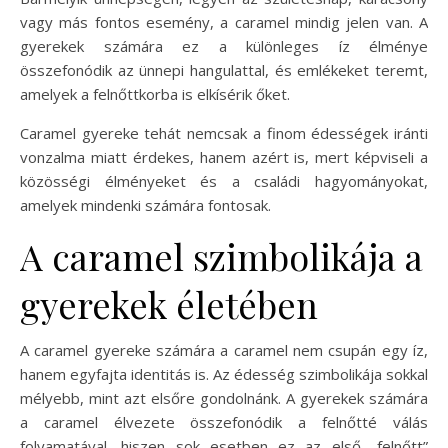
vagy más fontos esemény, a caramel mindig jelen van. A
gyerekek számára ez a különleges íz élménye
összefonódik az ünnepi hangulattal, és emlékeket teremt,
amelyek a felnőttkorba is elkísérik őket.
Caramel gyereke tehát nemcsak a finom édességek iránti
vonzalma miatt érdekes, hanem azért is, mert képviseli a
közösségi élményeket és a családi hagyományokat,
amelyek mindenki számára fontosak.
A caramel szimbolikája a
gyerekek életében
A caramel gyereke számára a caramel nem csupán egy íz,
hanem egyfajta identitás is. Az édesség szimbolikája sokkal
mélyebb, mint azt elsőre gondolnánk. A gyerekek számára
a caramel élvezete összefonódik a felnőtté válás
folyamatával, hiszen sok esetben ez az első „felnőtt”