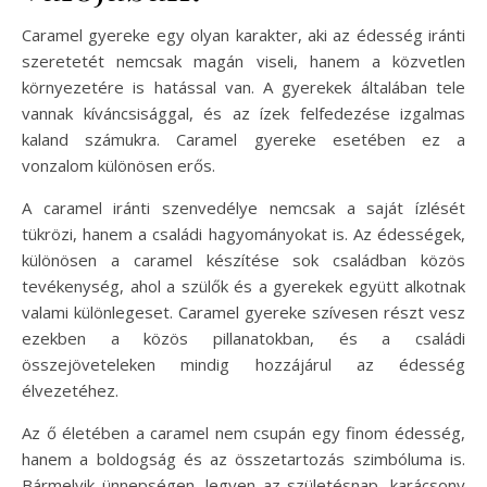
Caramel gyereke egy olyan karakter, aki az édesség iránti
szeretetét nemcsak magán viseli, hanem a közvetlen
környezetére is hatással van. A gyerekek általában tele
vannak kíváncsisággal, és az ízek felfedezése izgalmas
kaland számukra. Caramel gyereke esetében ez a
vonzalom különösen erős.
A caramel iránti szenvedélye nemcsak a saját ízlését
tükrözi, hanem a családi hagyományokat is. Az édességek,
különösen a caramel készítése sok családban közös
tevékenység, ahol a szülők és a gyerekek együtt alkotnak
valami különlegeset. Caramel gyereke szívesen részt vesz
ezekben a közös pillanatokban, és a családi
összejöveteleken mindig hozzájárul az édesség
élvezetéhez.
Az ő életében a caramel nem csupán egy finom édesség,
hanem a boldogság és az összetartozás szimbóluma is.
Bármelyik ünnepségen, legyen az születésnap, karácsony