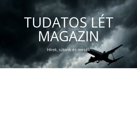
TUDATOS LÉT
MAGAZIN
Hírek, sztorik és mesék