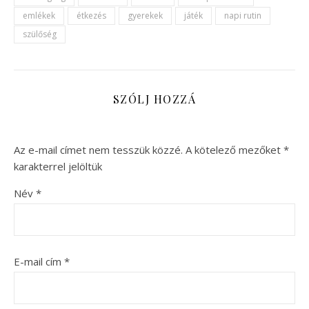
emlékek
étkezés
gyerekek
játék
napi rutin
szülőség
SZÓLJ HOZZÁ
Az e-mail címet nem tesszük közzé.
A kötelező mezőket
*
karakterrel jelöltük
Név
*
E-mail cím
*