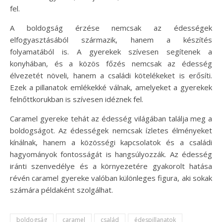
fel.
A boldogság érzése nemcsak az édességek
elfogyasztásából származik, hanem a készítés
folyamatából is. A gyerekek szívesen segítenek a
konyhában, és a közös főzés nemcsak az édesség
élvezetét növeli, hanem a családi kötelékeket is erősíti.
Ezek a pillanatok emlékekké válnak, amelyeket a gyerekek
felnőttkorukban is szívesen idéznek fel.
Caramel gyereke tehát az édesség világában találja meg a
boldogságot. Az édességek nemcsak ízletes élményeket
kínálnak, hanem a közösségi kapcsolatok és a családi
hagyományok fontosságát is hangsúlyozzák. Az édesség
iránti szenvedélye és a környezetére gyakorolt hatása
révén caramel gyereke valóban különleges figura, aki sokak
számára példaként szolgálhat.
boldogság
caramel
család
édespillanatok