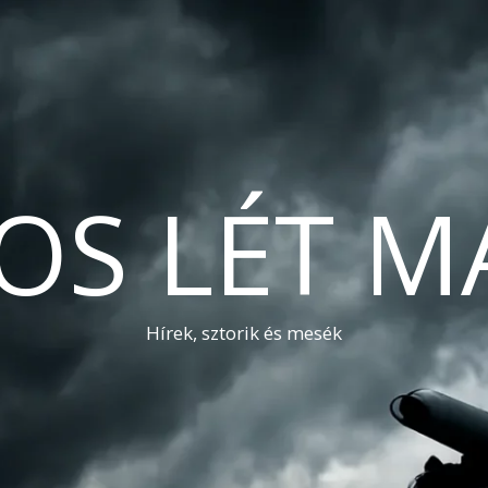
OS LÉT M
Hírek, sztorik és mesék