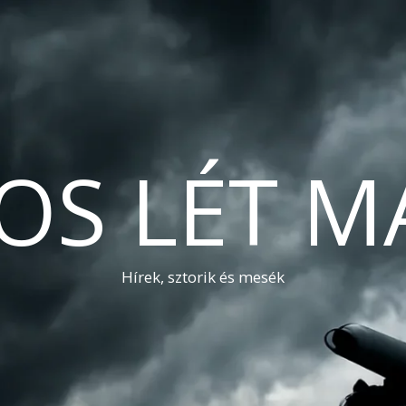
OS LÉT M
Hírek, sztorik és mesék