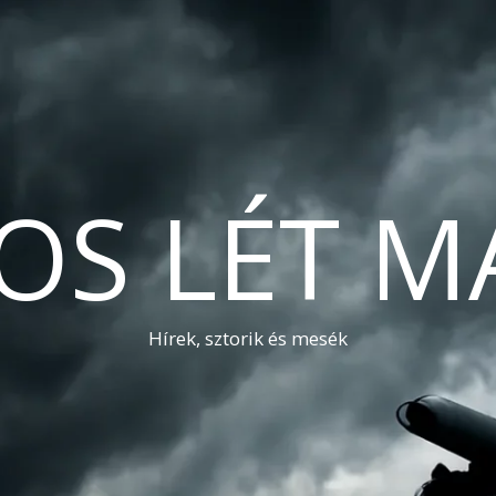
OS LÉT M
Hírek, sztorik és mesék