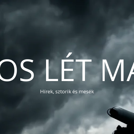
OS LÉT M
Hírek, sztorik és mesék