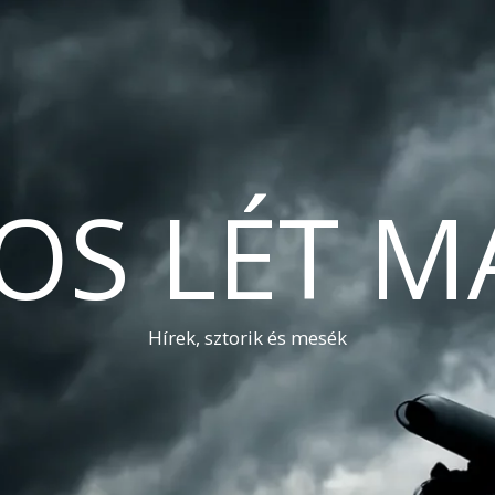
OS LÉT M
Hírek, sztorik és mesék