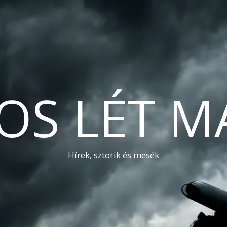
OS LÉT M
Hírek, sztorik és mesék